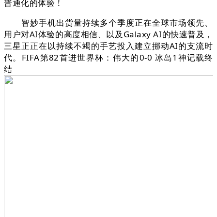
普通化的体验！
智妙手机出货量持续多个季度正在全球市场领先、
用户对AI体验的高度相信、以及Galaxy AI的快速普及，
三星正正在以持续不竭的手艺投入建立挪动AI的支流时
代。FIFA第82首进世界杯：伟大的0-0 冰岛1神记载终
结