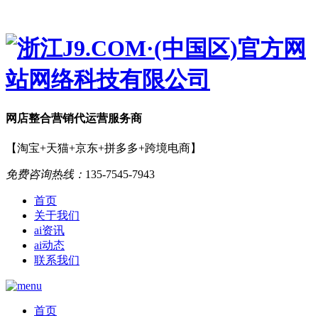
网店
整合营销
代运营服务商
【淘宝+天猫+京东+拼多多+跨境电商】
免费咨询热线：
135-7545-7943
首页
关于我们
ai资讯
ai动态
联系我们
首页