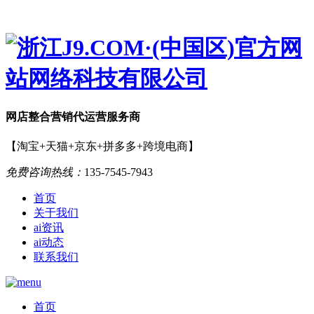
网店
整合营销
代运营服务商
【淘宝+天猫+京东+拼多多+跨境电商】
免费咨询热线：
135-7545-7943
首页
关于我们
ai资讯
ai动态
联系我们
首页