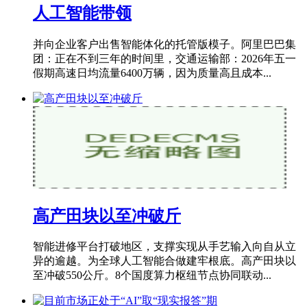
人工智能带领
并向企业客户出售智能体化的托管版模子。阿里巴巴集
团：正在不到三年的时间里，交通运输部：2026年五一
假期高速日均流量6400万辆，因为质量高且成本...
高产田块以至冲破斤
智能进修平台打破地区，支撑实现从手艺输入向自从立
异的逾越。为全球人工智能合做建牢根底。高产田块以
至冲破550公斤。8个国度算力枢纽节点协同联动...