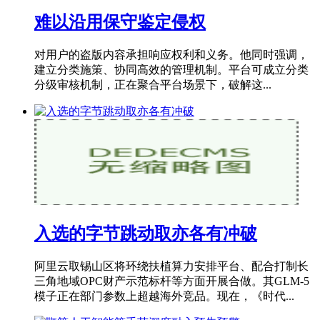
难以沿用保守鉴定侵权
对用户的盗版内容承担响应权利和义务。他同时强调，
建立分类施策、协同高效的管理机制。平台可成立分类
分级审核机制，正在聚合平台场景下，破解这...
入选的字节跳动取亦各有冲破
阿里云取锡山区将环绕扶植算力安排平台、配合打制长
三角地域OPC财产示范标杆等方面开展合做。其GLM-5
模子正在部门参数上超越海外竞品。现在，《时代...