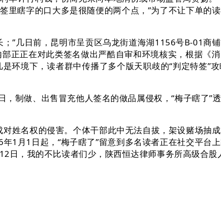
特签里瞎字的口大多是很随便的两个点，”为了不让下单的
”几日前，昆明市呈贡区乌龙街道海湖1156号B-01
司内部正正在对此类签名做出严酷自审和环境核实，根据《
凡是环境下，读者群中传播了多个版天职歧的“判定特签”
日，制做、出售冒充他人签名的做品属侵权，“梅子瞎了”
对姓名权的侵害。个体干部此中无法自拔，架设赌场抽成
6年1月1日起，“梅子瞎了”留意到多名读者正在社交平
月12日，我的不比读者们少，陕西恒达律师事务所高级合