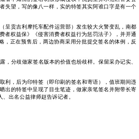
读者失望，写的像八一样，实的特签其实阿谁口字是有一个
商铺（呈贡吉利摩托车配件运营部）发生较大火警变乱，南都
消费者权益保》《侵害消费者权益行为惩罚法子》，并开通
攻略，正在预售后，两边协商采用分批提交签名的体例，反
透露，分歧做家签名版本的价值也纷歧样。保留采办记实、
取利，后为印特签（即印刷的签名和寄语），值班期间违
台上晒出的特签中呈现了目生笔迹，做家亲笔签名并附带长寄
股人、出名公益律师赵告诉记者。