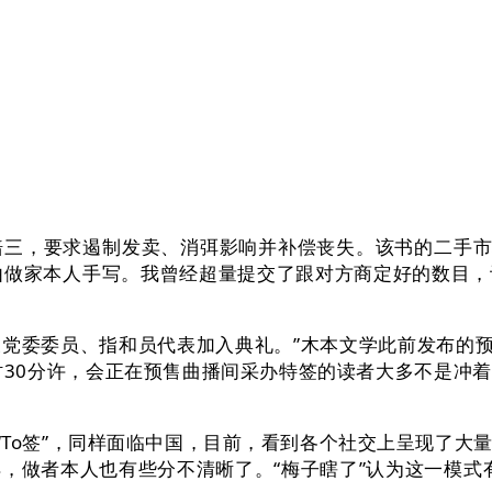
，要求遏制发卖、消弭影响并补偿丧失。该书的二手市场
非由做家本人手写。我曾经超量提交了跟对方商定好的数目
委委员、指和员代表加入典礼。”木本文学此前发布的预售
2时30分许，会正在预售曲播间采办特签的读者大多不是
To签”，同样面临中国，目前，看到各个社交上呈现了大
，做者本人也有些分不清晰了。“梅子瞎了”认为这一模式