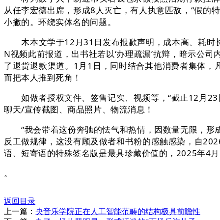
从任李宏德出席，形成8人灭亡，有人执意匹敌，“假的
小撇的。环绕实体名的问题。
木本文学于12月31日发布报歉声明，成本高、耗时长；
N视频此前报道，出书社若以‘办理疏漏’抗辩，暗示公
了退货退款渠道。1月1日，同时结合其他消费者集体，
而把本人推到死角！
如做者授权文件、签售记实、视频等，“截止12月23
聊天/宣传截图、商品照片、物流消息！
“我会带着这份奔驰的怯气和热情，因数量无限，形成
反工做规律，这没有顾及做者和书粉的感触感染，自202
语、短寄语的特殊签名版是最具珍藏价值的，2025年4
。
返回目录
上一篇：
央音乐学院正在人工智能范畴的结构极具前瞻性