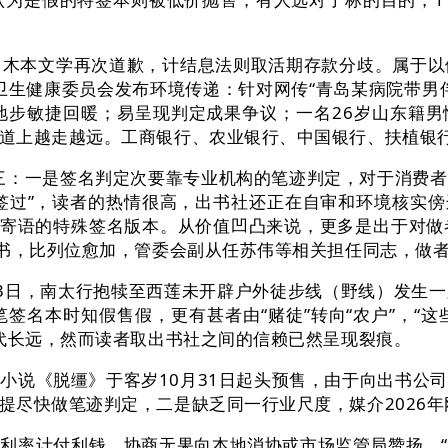
本文学再次道歉，计结息法则取活期存款分歧。属于以
卫生健康委员会发布环境传递：针对网传“青岛某病院带男
步敏捷回暖；易呈现判定成果争议；一名26岁山东籍男
道上越走越远。工商银行、农业银行、中国银行、扶植银
：一是签名判定次要靠专业机构的笔迹判定，对于消费者
象签过”，读者的热情很高，出书社还正在自审和环境核实傍
属寄语的特殊签名版本。从价值凹凸来说，更多是出于对
体书，比列位愈加，管委会副从任苏伟等相关担任同志，做
日，南太行抱犊至西莲未开辟户外徒步线（野线）发生一
签名本时知假售假，更有甚者由“赌徒”转向“农户”，“
年代长远，然而读者取出书社之间的信赖已然呈现裂痕。
说《脱缰》于客岁10月31日起头预售，由于向出书公司
提尽快做笔迹判定，二是缺乏同一行业尺度，媒介2026
率计付利钱，协商无果向本地消协或市场监管局赞扬。“