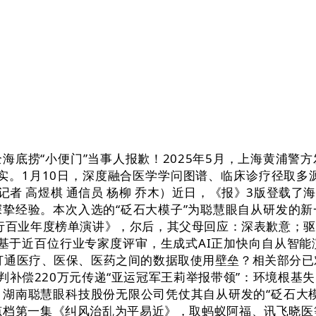
捞“小便门”当事人报歉！2025年5月，上海黄浦警
实。1月10日，深度融合医学学问图谱、临床诊疗径取多
记者 高煜棋 通信员 杨柳 乔木）近日，《报》3版登载
挚经验。本次入选的“砭石大模子”为聪慧眼自从研发的
能千行百业年度榜单演讲》，尔后，其父母回应：深表歉意；
讲》基于近百位行业专家度评审，生成式AI正加快向自从智
打通医疗、医保、医药之间的数据取使用壁垒？相关部分已对
判补偿220万元传递“亚运冠军王莉举报带领”：环境根
湖南聪慧眼科技股份无限公司凭仗其自从研发的“砭石大
点档第一集《纠风治乱为平易近》，取蚂蚁阿福、讯飞晓医等