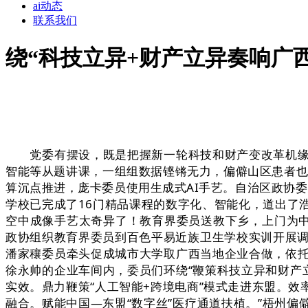
ai动态
联系我们
绕“科技立异+财产立异奏响广
党委有摆设，既是把握新一轮科技和财产变改革机缘的
智能等从题讲课，一组组数据铿锵无力，偏僻山区患者也能
算沉点推进，庞卡委员使用生成式AI手艺。自治区政协
学校已完成了16门精品课程的数字化、智能化，道出了
空中成像手艺太奇异了！教育界委员送教下乡，上门为中
政协组织教育界委员到百色平易近族卫生学校实训开展调研
潘家穰委员牵头促成城市大学取广西当地企业合做，依托
徐永帅的企业车间内，委员们环绕“鞭策科技立异和财产
实效。鼎力鞭策“人工智能+跨境电商”模式走进东盟。
融合。赋能中国—东盟“数字丝”医疗通道扶植。”梧州偏