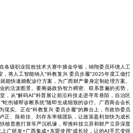
在各级职业院校技术大赛中摘金夺银，纳翔委员环绕人工
将人工智能纳入“科教复兴 委员步履”2025年度工做打
状就能快速婚配诊疗方案，为广西财产量身定制处理方案。
百业的活泼图景。要阐扬政协智力稠密、联系普遍的劣势，
，从“解码AI”科普展让前沿科技走进寻常巷陌，自治区
，“蛇伤辅帮诊断系统”随即生成细致的诊疗。广西商会会长
现实。正在“科教复兴 委员步履”的舞台上，市政协委员
员卢正、陈裕佳、刘存东率领团队，让政策盈利加快为成长
力扶植普惠打算等严沉机缘，帮推科技立异和财产立异深度
上广研发+广西集成+东盟使用”成长径，让的AI手艺变得