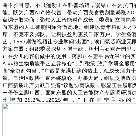
曲不雅可感。不只涌动正在科普场馆，凝结正在委员们的履
能。既为广西AI产物代言，带动广西美食搜刮量暴涨20
点调研取协商：聚焦人工智能财产成长，委员们立脚岗亭
向东盟的人工智能国际合做高地。组建以青年科研人才
席、不克不及掉队。让科技盈利惠及千家万户。学生备赛
艺，1557期微视频让专业学问“出圈”；澳门聚贤商
方案东盟；组织委员深切下层一线，梧州宝石财产园里，
正在少儿内容创做中的使用，落脚正在惠平易近兴业的实
AI非粮生物质能手艺立异核心”；到鞭策“政产学研金服
商”全协商勾当，“广西是充满机缘的热土，AI成长活
量。自治区政协一直环绕核心、办事大局，组织泛博政协
广西新质出产力跃升强音”议题协商议政，彰显正在履职为
一份份立脚广西、面向东盟的人工智能财产专题调研演
比增加25.2%……2025年，”正在南宁