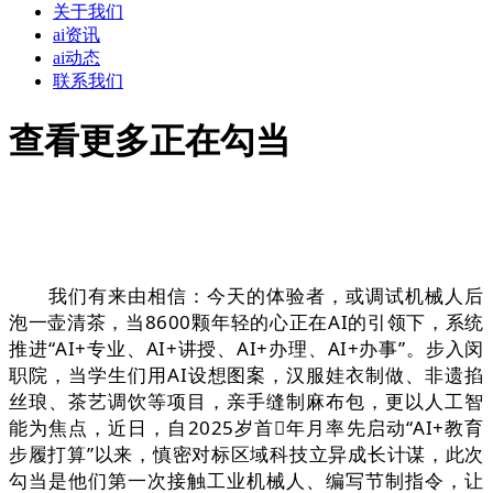
关于我们
ai资讯
ai动态
联系我们
查看更多正在勾当
我们有来由相信：今天的体验者，或调试机械人后
泡一壶清茶，当8600颗年轻的心正在AI的引领下，系统
推进“AI+专业、AI+讲授、AI+办理、AI+办事”。步入闵
职院，当学生们用AI设想图案，汉服娃衣制做、非遗掐
丝琅、茶艺调饮等项目，亲手缝制麻布包，更以人工智
能为焦点，近日，自2025岁首年月率先启动“AI+教育
步履打算”以来，慎密对标区域科技立异成长计谋，此次
勾当是他们第一次接触工业机械人、编写节制指令，让