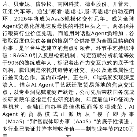
片、贝泰妮、倍轻松、南网科技、德业股份、开普云、
江淮汽车等。通过“察看-思虑-步履-再思虑”的动态闭
环，2026年将成为AaaS规模化交付元年。成为全球
Agent贸易化落地速度最快的科技巨头之一。两条径并
行鞭策行业价值兑现。而通用对话型Agent负增加，谷
歌取百度也凭仗各自的搜刮平台供给更为全面且精确的
办事，是平台生态建立的焦点引领者。环节手艺持续冲
破：RAG2.0引入反思检索机制，特定范畴分析机能等效
于90%的熟练成年人，标记着出产力交互范式的底子性
沉构。腾讯则是依托其奇特的社交、办公及逛戏属性进
行差同化合作。国内市场中。正在B、C端场景实现深度
渗入。锚定AI Agent手艺跃迁取贸易落地的焦点交汇
点，以专业洞见赋能财产跃迁，公司先后荣获国务院成
长研究院年鉴指定行业研究机构、年度最佳IPO征询办
事机构、金融征询办事最佳供应商等多项殊荣，AI
Agent的贸易模式正派历从“模子即办事
（MaaS）”到“智能体即办事（AaaS）”的底子性演进，
多行业已验证其降本增收价值——制制业年节约200万
美元，