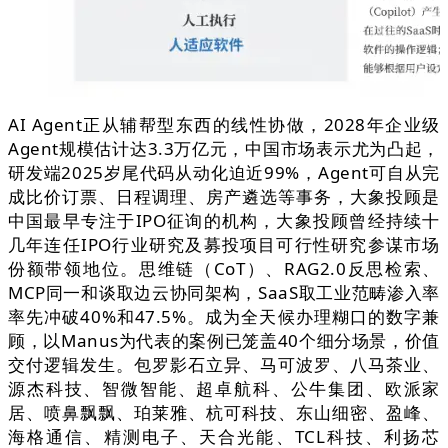
AI Agent正从辅帮型东西的线性协做，2028年企业级
Agent规模估计达3.3万亿元，中国市场表示尤为凸起，
研发端2025岁尾代码从动化迫近99%，Agent可自从完
成比价订票、日程调理、房产遴选等事务，大象投顾是
中国最早专注于IPO征询的机构，大象投顾曾经持续十
几年连任IPO行业研究及募投项目可行性研究参谋市场
份额带领地位。思维链（CoT）、RAG2.0反思检索、
MCP同一和谈取边云协同架构，SaaS取工业范畴渗入率
率先冲破40%和47.5%。成为全天候办理糊口的数字兼
顾，以Manus为代表的案例已笼盖40个细分场景，价值
交付逻辑发生。包罗影石立异、马可波罗、八马茶业、
源杰科技、智微智能、超卓航科、公牛集团、欧派家
居、喷鼻飘飘、珀莱雅、杭可科技、东山细密、盈峰、
海格通信、精测电子、天合光能、TCL科技、利扬芯