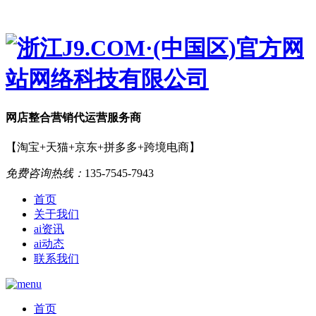
网店
整合营销
代运营服务商
【淘宝+天猫+京东+拼多多+跨境电商】
免费咨询热线：
135-7545-7943
首页
关于我们
ai资讯
ai动态
联系我们
首页