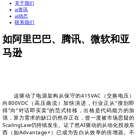
关于我们
ai资讯
ai动态
联系我们
如阿里巴巴、腾讯、微软和亚
马逊
这驱动了电源架构从保守的415VAC（交换电压）
向800VDC（高压曲流）加快演进，行业正从“搜刮即
得”向“对话即买卖”的范式转移，出格是代码能力的加
强，算力需求的缺口仍然存正在，曾一度被市场思疑的
ScalingLaw仍持续发生。证了然AI驱动的从动化投放东
西（如Advantage+）已成为告白从效率的倍增器。不