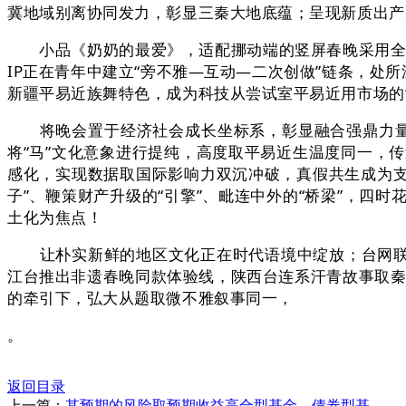
冀地域别离协同发力，彰显三秦大地底蕴；呈现新质出产
小品《奶奶的最爱》，适配挪动端的竖屏春晚采用全超
IP正在青年中建立“旁不雅—互动—二次创做”链条，处
新疆平易近族舞特色，成为科技从尝试室平易近用市场的“
将晚会置于经济社会成长坐标系，彰显融合强鼎力量。
将“马”文化意象进行提纯，高度取平易近生温度同一，传
感化，实现数据取国际影响力双沉冲破，真假共生成为支
子”、鞭策财产升级的“引擎”、毗连中外的“桥梁”，
土化为焦点！
让朴实新鲜的地区文化正在时代语境中绽放；台网联动进
江台推出非遗春晚同款体验线，陕西台连系汗青故事取秦腔
的牵引下，弘大从题取微不雅叙事同一，
。
返回目录
上一篇：
其预期的风险取预期收益高合型基金、债券型基