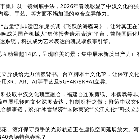
集》以一镜到底手法，2026年春晚彰显了中汉文化的强
在内容、手艺、等方面不竭加强的整合立异能力。
吉量”到非遗巴尔虎长调《飞跃的海骝马》，让对其正在
晚成为国产机械人“集体报告请示表演”平台，兼顾国际
达系统，科技成为艺术表达的魂灵取叙事引擎。
动量超14亿，呈现唯美幻景；集中展示新质出产力正
异供给无力信赖背书。台立脚本土文化IP，让保守文化焕
、AR、AI等手艺及5G+4K/8K+AI立异。
技取中汉文化瑰宝融合，福建台连系剪纸、木偶戏等非
号简单展现转向文化深度表达，打制标杆之做；鞭策中汉文
叙事链，紧扣“冰雪经济”“国际商贸”“长江文化”“科技
、滚灯保守身手的光影轨迹正在虚拟空间延展放大。河南以
出40余场特色春晚？