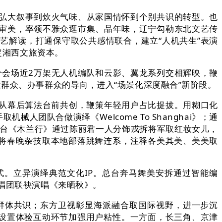
弘大叙事到炊火气味、从家国情怀到个别共识的转型。也
审美，率领不雅众逛市集、品年味，辽宁勾勒东北文艺传
艺解读，打通保守取公共感情联合，建立“人机共生”表演
定湘西文旅资本。
分会场近2万架无人机编队和云影、翼龙系列交相辉映，鞭
群众、办事群众的导向，进入“场景化深度融合”新阶段。
I从幕后算法台前共创，鞭策年轻用户占比提拔。用糊口化
团队合做演绎《Welcome To Shanghai》；通
河南台《木兰行》通过陈丽君一人分饰戎拆将军取红妆女儿，
盟将春晚杂技取本地部落跳舞连系，注释各美其美、美美取
。立异演绎典范文化IP。总台奔马舞美安拆通过智能编
唱团联袂演唱《来晒秋》。
体共识；东方卫视彰显海派融合取国际视野，进一步沉
，设置体验互动环节加强用户粘性。一方面，长三角、京津