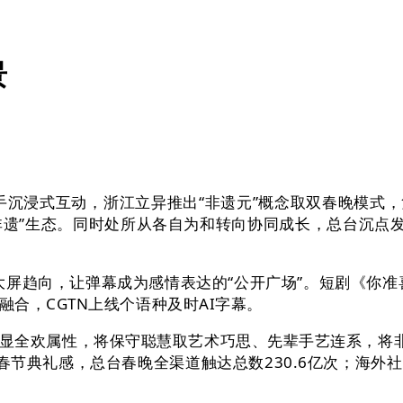
景
沉浸式互动，浙江立异推出“非遗元”概念取双春晚模式
+非遗”生态。同时处所从各自为和转向协同成长，总台沉点
趋向，让弹幕成为感情表达的“公开广场”。短剧《你准喜
合，CGTN上线个语种及时AI字幕。
欢属性，将保守聪慧取艺术巧思、先辈手艺连系，将非遗
春节典礼感，总台春晚全渠道触达总数230.6亿次；海外