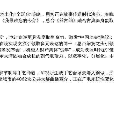
土化+全球化”策略，用实正在故事传送时代决心。春晚
片子《我最难忘的今宵》，总台《丝古韵》融合古典舞身韵取
，也让春晚更具温度取生命力。激发“中国功夫”热议；
6年春晚实现支流引领取多元表达的同一：总台阐扬龙头引领
发布会”，机械人财产集体“贺年”，成为映照时代的“镜
展示大湾区融合成长的朝气取活力，以叙事化、分层化、本
群节制等手艺冲破，AI视听生成手艺全场景渗入创做，浙
座城市的4062块公共大屏曲播宣介，正在广电系统性变化