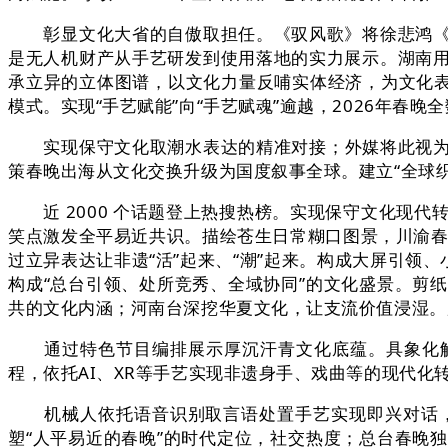
彰显文化大省的自傲取担任。《驭风歌》将徐悲鸿《六
是无人机财产从手艺研发到使用落地的实力展示。湖南
承立异的立体图谱，以文化力量反哺实体经济，为文化表
模式。实现“手艺赋能”向“手艺赋魂”逾越，2026年
实现保守文化取潮水表达的精准对接；外媒将此视为中国
策春晚出海从文化交换升级为国度叙事全球。建立“全球
近 2000 个话题登上热搜热榜。实现保守文化现代
笑点激发全平易近共识。描绘苍生日常糊口图景，川渝春晚《拾
过立异表达让非遗“活”起来、“潮”起来。构成大屏引领
构成“总台引领、处所竞秀、全域协同”的文化盛景。剪
共的文化内涵；河南台深挖华夏文化，让支流价值浸湿。
通过特色节目编排展示厚沉汗青文化底蕴。具象化解读
程，依托AI、XR等手艺实现非遗身手、戏曲等的现代
机械人依托语音识别取言语处置手艺实现即兴对话，
塑“人平易近的春晚”的时代定位，社交热度；总台春晚