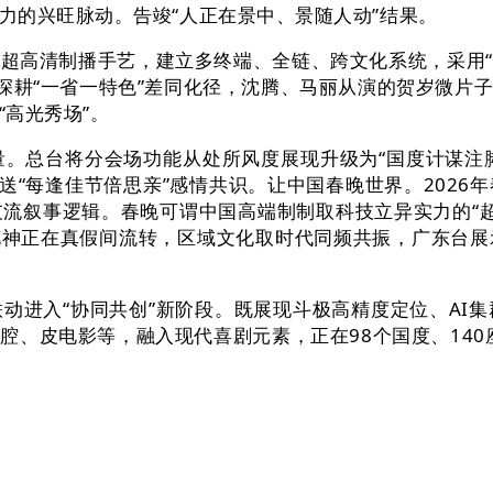
力的兴旺脉动。告竣“人正在景中、景随人动”结果。
高清制播手艺，建立多终端、全链、跨文化系统，采用“本
所深耕“一省一特色”差同化径，沈腾、马丽从演的贺岁微
高光秀场”。
总台将分会场功能从处所风度展现升级为“国度计谋注脚”
送“每逢佳节倍思亲”感情共识。让中国春晚世界。202
流叙事逻辑。春晚可谓中国高端制制取科技立异实力的“超等
四时花神正在真假间流转，区域文化取时代同频共振，广东台
入“协同共创”新阶段。既展现斗极高精度定位、AI集
、皮电影等，融入现代喜剧元素，正在98个国度、140