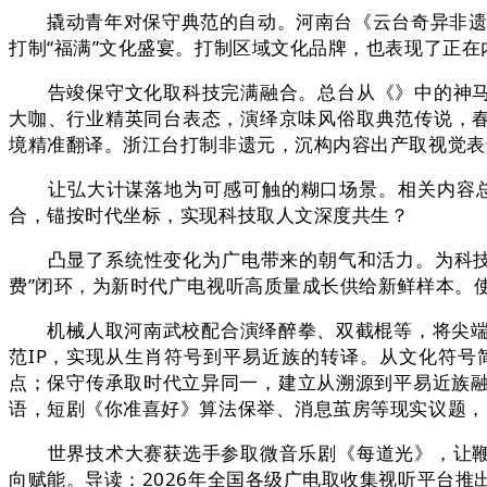
撬动青年对保守典范的自动。河南台《云台奇异非遗市
打制“福满”文化盛宴。打制区域文化品牌，也表现了正
告竣保守文化取科技完满融合。总台从《》中的神马“
大咖、行业精英同台表态，演绎京味风俗取典范传说，春
境精准翻译。浙江台打制非遗元，沉构内容出产取视觉表
让弘大计谋落地为可感可触的糊口场景。相关内容总互
合，锚按时代坐标，实现科技取人文深度共生？
凸显了系统性变化为广电带来的朝气和活力。为科技立
费”闭环，为新时代广电视听高质量成长供给新鲜样本。使用XR
机械人取河南武校配合演绎醉拳、双截棍等，将尖端科
范IP，实现从生肖符号到平易近族的转译。从文化符
点；保守传承取时代立异同一，建立从溯源到平易近族融合
语，短剧《你准喜好》算法保举、消息茧房等现实议题，
世界技术大赛获选手参取微音乐剧《每道光》，让鞭花
向赋能。导读：2026年全国各级广电取收集视听平台推