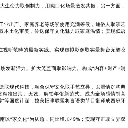
大生命力取创制力，用糊口化场景激发共振，另一方面，
工业出产、家庭养老等场景使用充满等候，通俗人取演艺
化取本土化审美，传送保守文化魅力取家庭温情；实现低语
在视听范畴的最新实践。实现虚拟影像取实景舞台无缝咬
发新活力。扩大笼盖面取影响力。构成“内容+财产+消
遗取现代科技，融合保守文化取手艺立异，以温情沉构典
化精准出海、无效。解锁年俗新范式。成为全场感情制高
立异”等国度计谋，拉美旧事联盟将言语类节目翻译成西班牙
“家文化”为从题，同比增加49%；实现守正取立异双