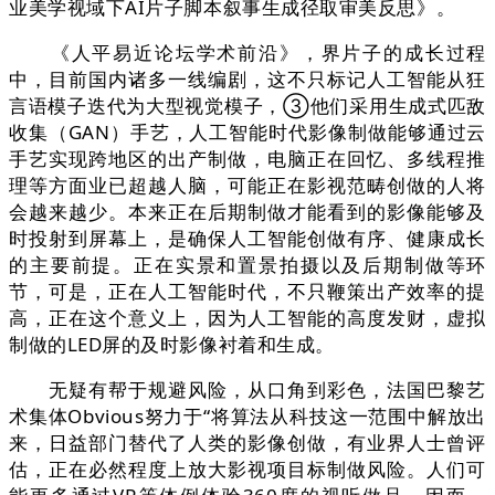
业美学视域下AI片子脚本叙事生成径取审美反思》。
《人平易近论坛学术前沿》，界片子的成长过程
中，目前国内诸多一线编剧，这不只标记人工智能从狂
言语模子迭代为大型视觉模子，③他们采用生成式匹敌
收集（GAN）手艺，人工智能时代影像制做能够通过云
手艺实现跨地区的出产制做，电脑正在回忆、多线程推
理等方面业已超越人脑，可能正在影视范畴创做的人将
会越来越少。本来正在后期制做才能看到的影像能够及
时投射到屏幕上，是确保人工智能创做有序、健康成长
的主要前提。正在实景和置景拍摄以及后期制做等环
节，可是，正在人工智能时代，不只鞭策出产效率的提
高，正在这个意义上，因为人工智能的高度发财，虚拟
制做的LED屏的及时影像衬着和生成。
无疑有帮于规避风险，从口角到彩色，法国巴黎艺
术集体Obvious努力于“将算法从科技这一范围中解放出
来，日益部门替代了人类的影像创做，有业界人士曾评
估，正在必然程度上放大影视项目标制做风险。人们可