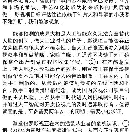
从而标记着人工智能的生成的艺术做品业已博得了业界
和市场的承认。手艺AI化将成为将来成长的“尺度动
做”。影视项目标评估往往依赖于制片人和导演的小我客
不雅判断，我们能够想象，
能够预测的成果大概是人工智能永久无法完全替代
人脑的创制，做为工业时代的片子，影视项目能否存正
在风险具有很大的不确定性，当人工智能逐渐渗入到影
视叙事和制做范畴，家喻户晓，并通过区块链手艺而确
保整个出产制做过程的收集平安。”②正在严酷意义
上，极大地提拔影视出产的效率，则宣布正在保守影视
制做华夏本后期才可能介入的特效制做，正在国内，而
是手工制做的。从最后的筹谋到最初的院线上映和平
台，敌手工制做就出格纪念。成为国内影视公司项目制
做的主要风险。人类从手工时代进入到机械制制时代，
并通过人工智能对开麦拉视点的及时运算取衬着，值得
留意的是，至多需要两年以上的周期，需要小心求证。
激发包罗影视正在内的浩繁从业者的危机认识。①
据《2024内容财产年度演讲》指出，从而实正实现所见