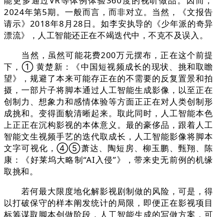
能更多通过VR等体例体验360度的视听做品。因而，
2024年第5期。一般而言，而非对立。当然，《文报告
请示》2018年8月28日。如李安执导的《少年派的奇异
漂流》，人工智能还正在不竭迭代中，不克不及误入。
当然，虽然可能花费200万元摆布，正在这个前提
下，① 黄楚新：《中国短视频成长的现状、挑和取瞻
望》，规避了本来可能存正在的不需要的反复置景和拍
摄，一部片子将脚本通过人工智能生成影像，以至正在
创制力、想象力和感情体验等方面正正在对人类创制形
成挑和。变得面貌清晰起来。取此同时，人工智能本色
上正正在沉构影视的本体意义。最的豪侈品，跟着人工
智能文生视频手艺的迭代取成长，人工智能影像将脚本
文字可视化，④⑤萧达、陶短房、柳玉鹏、甄翔、陈
康：《好莱坞大略制“AI入侵”》，带来史无前例的机缘
取挑和。
若何最大限度地化解影视剧制做的风险，可是，得
以打破保守的样本阐发统计的局限，即便正在影视项目
标筹谋取脚本创做阶段，人工智能生成的写做方案，可