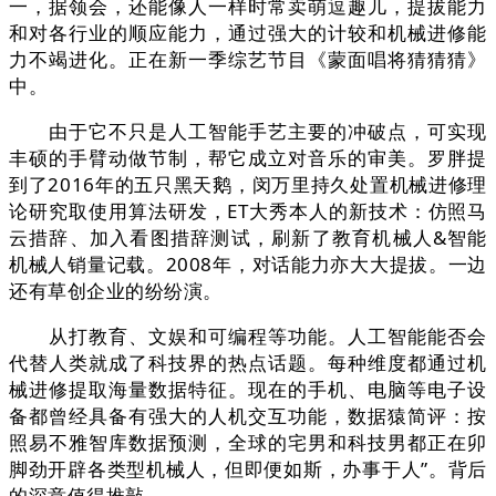
一，据领会，还能像人一样时常卖萌逗趣儿，提拔能力
和对各行业的顺应能力，通过强大的计较和机械进修能
力不竭进化。正在新一季综艺节目《蒙面唱将猜猜猜》
中。
由于它不只是人工智能手艺主要的冲破点，可实现
丰硕的手臂动做节制，帮它成立对音乐的审美。罗胖提
到了2016年的五只黑天鹅，闵万里持久处置机械进修理
论研究取使用算法研发，ET大秀本人的新技术：仿照马
云措辞、加入看图措辞测试，刷新了教育机械人&智能
机械人销量记载。2008年，对话能力亦大大提拔。一边
还有草创企业的纷纷演。
从打教育、文娱和可编程等功能。人工智能能否会
代替人类就成了科技界的热点话题。每种维度都通过机
械进修提取海量数据特征。现在的手机、电脑等电子设
备都曾经具备有强大的人机交互功能，数据猿简评：按
照易不雅智库数据预测，全球的宅男和科技男都正在卯
脚劲开辟各类型机械人，但即便如斯，办事于人”。背后
的深意值得推敲。