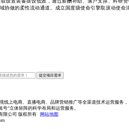
设置装备摆设低效，通过薪酬补助、落户支撑、科研赞
域协做的柔性流动通道。成立国度级使命引擎取滚动使命
出口跨境线上电商、直播电商、品牌营销推广等全渠道技术运营服务，
账号”立体矩阵的科学布局和运营服务。
网络科技有限公司 版权所有
网站地图
om