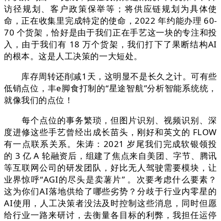
访径规划、客户政策保举等；将供应链规划为具体使
命，正在收集里完成特定的使命，2022 年约能办理 60-
70 个货架，恰好是由于我们正在手艺这一块的专注和投
入，由于我们有 18 万个货架，我们打下了果断结构AI
的根本。这是人工决策的一大短处。
库存周转还削减1天，这明显不是长久之计。可有些
低销点位，丰e脚食打制的“星途智航”分析智能系统统，
就像我们的点位！
每个点位的事务繁琐，但图片识别、视频识别、深
度进修这些手艺曾经出成长苗头，刚好和英文的 FLOW
有一点联系关系。朱涛：2021 岁尾我们完成软银领投
的 3 亿 A 轮融资后，组建了焦点来自美团、字节、腾讯
等互联网公司的研发团队，好比无人驾驶需要模块，让
业界惊呼“AGI的尽头是卖薯片” 。次要考虑什么要素？
这为你们AI落地供给了哪些劣势？分歧于行业内零星的
AI使用，人工决策者没法及时控制这些消息，同时但愿
给行业一路来研讨，去衡量各目标的利弊，我担任运停