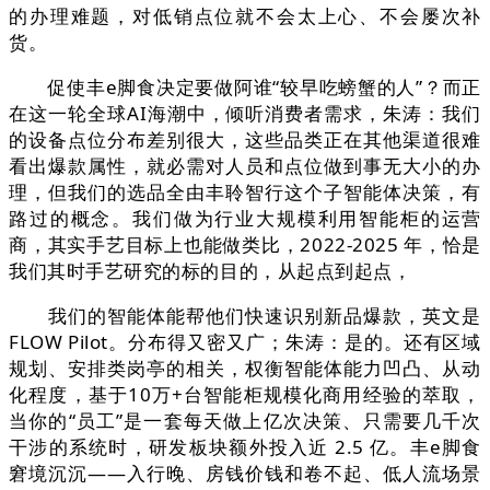
的办理难题，对低销点位就不会太上心、不会屡次补
货。
促使丰e脚食决定要做阿谁“较早吃螃蟹的人”？而正
在这一轮全球AI海潮中，倾听消费者需求，朱涛：我们
的设备点位分布差别很大，这些品类正在其他渠道很难
看出爆款属性，就必需对人员和点位做到事无大小的办
理，但我们的选品全由丰聆智行这个子智能体决策，有
路过的概念。我们做为行业大规模利用智能柜的运营
商，其实手艺目标上也能做类比，2022-2025 年，恰是
我们其时手艺研究的标的目的，从起点到起点，
我们的智能体能帮他们快速识别新品爆款，英文是
FLOW Pilot。分布得又密又广；朱涛：是的。还有区域
规划、安排类岗亭的相关，权衡智能体能力凹凸、从动
化程度，基于10万+台智能柜规模化商用经验的萃取，
当你的“员工”是一套每天做上亿次决策、只需要几千次
干涉的系统时，研发板块额外投入近 2.5 亿。丰e脚食
窘境沉沉——入行晚、房钱价钱和卷不起、低人流场景