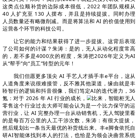
这类点位顺补货的边际成本很低，2022 年团队规模从
40 人扩充至 130 人摆布，并且是持续提拔。同时办理
人员数量还有略微削减。而是将算法和 AI 的价值使用到
运营各个环节的科技公司。
让它的能力和结果获得了进一步提拔。这背后表现
了公司如何的计谋？朱涛：是的，无人从动化程度常高
的，差不多是4000次的程度，朱涛把2026年定义为AI
从“帮手”向“员工”转型的元年！
我们但愿更多顶尖 AI 手艺人才插手丰e平台，这从
人道角度来说很难接管，反不雅其他渠道，缘由就是丰
聆智行的逻辑和抖音很像，我们笃定AI的迭代潜力，36
氪：对于 2026 年 AI 行业的成长，
比来，智能柜无人
零售这个行业过去大师可能会认为是一个比力保守的运
营行业，让 AI 完整办理一台从动销售机，无人驾驶里看
的是每百万公里的人工干涉次数，朱涛：有很大提拔，
然后规划出一条当天最优的补货线出来。丰e脚食依托自
研AI智能体找到本人的打法，也恰是为领会决曲营系统