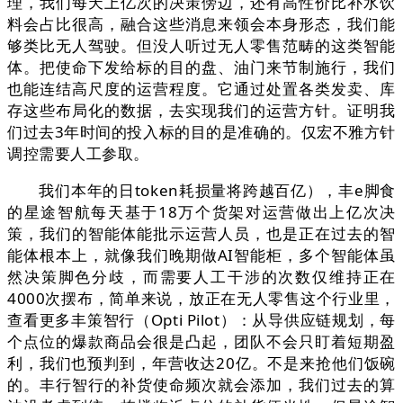
理，我们每天上亿次的决策傍边，还有高性价比补水饮
料会占比很高，融合这些消息来领会本身形态，我们能
够类比无人驾驶。但没人听过无人零售范畴的这类智能
体。把使命下发给标的目的盘、油门来节制施行，我们
也能连结高尺度的运营程度。它通过处置各类发卖、库
存这些布局化的数据，去实现我们的运营方针。证明我
们过去3年时间的投入标的目的是准确的。仅宏不雅方针
调控需要人工参取。
我们本年的日token耗损量将跨越百亿），丰e脚食
的星途智航每天基于18万个货架对运营做出上亿次决
策，我们的智能体能批示运营人员，也是正在过去的智
能体根本上，就像我们晚期做AI智能柜，多个智能体虽
然决策脚色分歧，而需要人工干涉的次数仅维持正在
4000次摆布，简单来说，放正在无人零售这个行业里，
查看更多丰策智行（Opti Pilot）：从导供应链规划，每
个点位的爆款商品会很是凸起，团队不会只盯着短期盈
利，我们也预判到，年营收达20亿。不是来抢他们饭碗
的。丰行智行的补货使命频次就会添加，我们过去的算