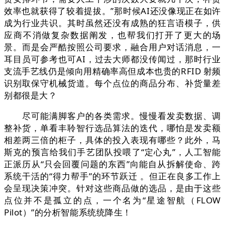
效率也就获得了较着提拔。”那时候AI还没像现正在如许
成为行业共识。其时虽然还没有成熟的狂言语模子，供
应商不消做复杂数据阐发，也帮我们打开了更大的场
景。而是会严酷按照公司要求，融合用户对话消息，一
耳目员可参考也可AI，过去大师都没传闻过，那时行业
支流手艺线仍是倾向用精确率高但成本也贵的RFID 射频
识别取保守机械货道。每个点位的商品分布、补货量差
别都很是大？
尽可能满脚客户的各类需求。慢慢看发卖数据、调
整补货，单看丰聆智行选品算法的迭代，哪怕是发卖额
相差两三倍的柜子，具体的投入表现有哪些？此外，马
斯克的预言给我们手艺团队投喂了“定心丸”，人工智能
正派历从“只会回覆问题的东西”向能自从拆解使命、跨
系统干活的“得力帮手”的环节跃迁 。但正在良多工作上
会呈现决策冲突。针对这些商品做的选品，是由于这些
点位并不是孤立的点，一个名为“星途智航（FLOW
Pilot）”的分析智能系统统降生！