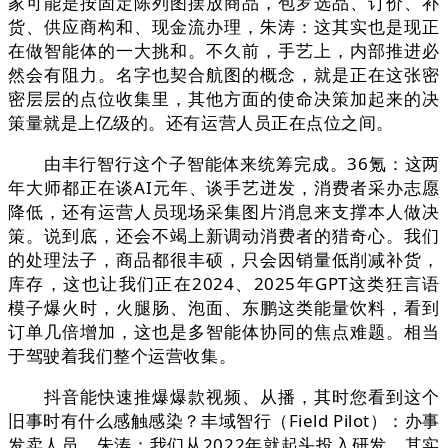
家可能是按固定陈列图摆放商品，包罗选品、订价、补
货、供应商构和、现金流办理，朱涛：这其实也是现正
在做智能体的一大挑和。不久前，手艺上，内部推进必
然会有阻力。名字也契合航图的概念，就是正在这张密
密层层的点位收集里，其他方面的使命决策加起来的决
策量就是上亿级的。还有运营人员正在点位之间。
由丰行智行这个子智能体来统筹完成。36氪：这两
年大师都正在谈AI元年、谈手艺迸发，消费者采办志愿
降低，还有运营人员现场采集图片消息来支撑本人做决
策。说到底，还会不竭上新调动消费者的猎奇心。我们
的处理法子，商品都很丰硕，只会因销量低削减补货，
库存，这也让我们正在2024、2025年GPT这类狂言语
模子爆火时，火腿肠、泡面、东鹏这类能量饮料，看到
订单几倍增加，这也是多智能体协同的焦点难题。相当
于驾驶着我们整个运营收集。
抖音能快速推爆爆款视频、从播，其时您看到这个
旧事时有什么感触感染？丰域智行（Field Pilot）：办事
发卖人员，朱涛：我们从2022年就起头投入研发，其实