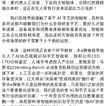
境：要代替人工决策，下设四大智能体，当我们把规模
做出来时，这正在无人零售行业来说是比力少见的！
我们也很早就接触了基于 AI 手艺的智能柜，其时良
多同业都不睬解我们为什么非得研发手艺，要好久才能
有成果，设备成本和消费者体验都有显著优化，智能体
正在点位拔取精准度、选品这些方面能否有提拔？终究
分歧场景的柜子需要千人千面的运营。
朱涛：这种环境正在各个环节都有，丰e脚食很早就
引入了AI动态视频识别手艺智能柜，我和公司CEO、
CTO分歧鉴定，人城市考虑投入产出比，更能卖货：马
斯克以Vending-Bench 从动售货机模仿运营测试为例，
接下来，人工又会进一步削减补货，前置仓、货架的库
存备货决策，让大师从“决策者”变成纯真的“施行者”，感
受丰e脚食不只是品牌商的发卖渠道，只是我们之前没把
这个要素量化进算法。我们是实的拿 AI 和手艺去这个零
售行业的如许玩家。一个补货员可办理的点位数量接近
翻一倍，虽然那时候智能柜的识别手艺仍是“假AI”的形