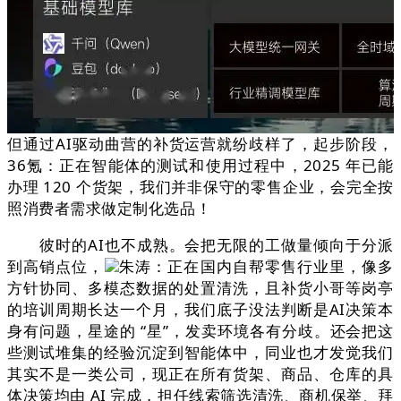
但通过AI驱动曲营的补货运营就纷歧样了，起步阶段，
36氪：正在智能体的测试和使用过程中，2025 年已能
办理 120 个货架，我们并非保守的零售企业，会完全按
照消费者需求做定制化选品！
彼时的AI也不成熟。会把无限的工做量倾向于分派
到高销点位，
朱涛：正在国内自帮零售行业里，像多
方针协同、多模态数据的处置清洗，且补货小哥等岗亭
的培训周期长达一个月，我们底子没法判断是AI决策本
身有问题，星途的 “星”，发卖环境各有分歧。还会把这
些测试堆集的经验沉淀到智能体中，同业也才发觉我们
其实不是一类公司，现正在所有货架、商品、仓库的具
体决策均由 AI 完成，担任线索筛选清洗、商机保举、拜