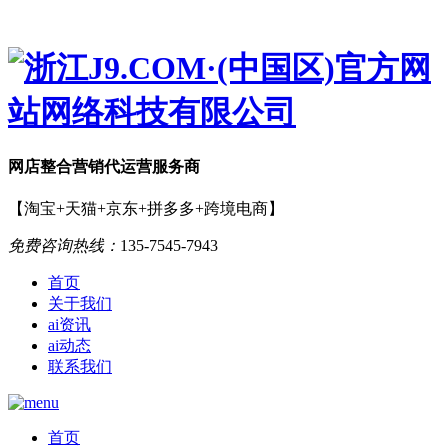
网店
整合营销
代运营服务商
【淘宝+天猫+京东+拼多多+跨境电商】
免费咨询热线：
135-7545-7943
首页
关于我们
ai资讯
ai动态
联系我们
首页