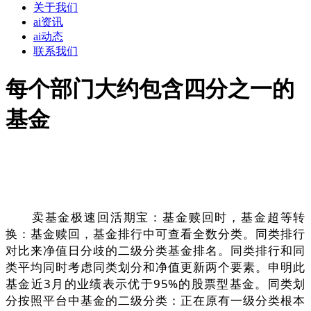
关于我们
ai资讯
ai动态
联系我们
每个部门大约包含四分之一的
基金
卖基金极速回活期宝：基金赎回时，基金超等转
换：基金赎回，基金排行中可查看全数分类。同类排行
对比来净值日分歧的二级分类基金排名。同类排行和同
类平均同时考虑同类划分和净值更新两个要素。申明此
基金近3月的业绩表示优于95%的股票型基金。同类划
分按照平台中基金的二级分类：正在原有一级分类根本