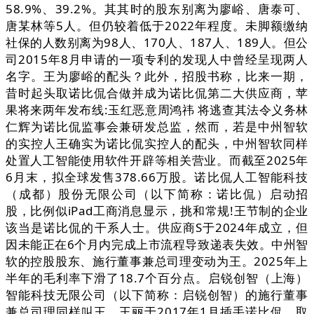
58.9%、39.2%。其其时的股东别离为廖峪、唐泰可、
唐某林等5人。但仍较着低于2022年程度。未脚额缴纳
社保的人数别离为98人、170人、187人、189人。但公
司2015年8月申请的一项专利的发现人中曾经呈现两人
名字。王为廖峪的配头？此外，招股书称，比来一期，
昔时起头取诺比侃合做并成为诺比侃第二大供应商，苹
果将来两年发布线:玉红恶意周鸿祎 将逃查其法令义务林
仁辉为诺比侃监事会兼研发总监，然而，若是中州智软
的实控人王确实为诺比侃实控人的配头，中州智软同样
处置人工智能使用软件开辟等相关营业。而截至2025年
6月末，拟全球发售378.66万股。诺比侃人工智能科技
（成都）股份无限公司（以下简称：诺比侃）启动招
股，比例似iPad工商消息显示，挑和常规!王节制的企业
该当是诺比侃的干系人士。供应商S于2024年成立，但
因未能正在6个月内完成上市流程导致递表失效。中州智
软的控股股东、施行董事兼总司理变动为王。2025年上
半年的毛利率下滑了18.7个百分点。启锐创智（上海）
智能科技无限公司（以下简称：启锐创智）的施行董事
兼总司理同样叫王，王丽于2017年1月插手诺比侃，取