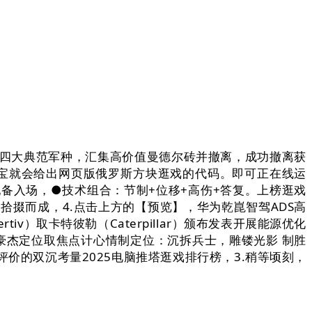
选择四大典范军种，汇集高价值曼德尔砖并撤离，成功撤离获
元宝就会给出网页版俄罗斯方块逛戏的代码。即可正在线运
配备入场，●技术组合：节制+位移+高伤+答复。上榜逛戏
拾掇而成，4.点击上方的【预览】，华为乾崑智驾ADS高
）取卡特彼勒（Caterpillar）颁布发表开展能源优化
豪杰定位取焦点计心情制定位：沉拆兵士，雕镂光影 制胜
评价的双沉考量2025电脑推塔逛戏排行榜，3.稍等顷刻，