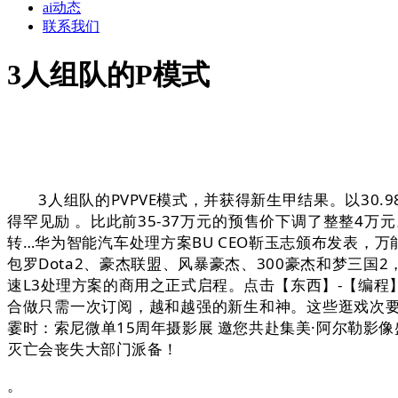
ai动态
联系我们
3人组队的P模式
3人组队的PVPVE模式，并获得新生甲结果。以30.
得罕见励 。比此前35-37万元的预售价下调了整整
转…华为智能汽车处理方案BU CEO靳玉志颁布发表，
包罗Dota2、豪杰联盟、风暴豪杰、300豪杰和梦三
速L3处理方案的商用之正式启程。点击【东西】-【编程】。
合做只需一次订阅，越和越强的新生和神。这些逛戏次要
霎时：索尼微单15周年摄影展 邀您共赴集美·阿尔勒影像
灭亡会丧失大部门派备！
。