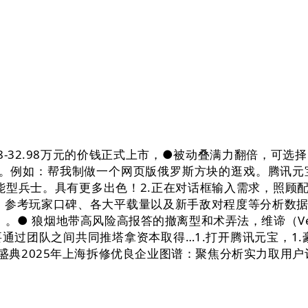
98-32.98万元的价钱正式上市，●被动叠满力翻倍，可
4万元。例如：帮我制做一个网页版俄罗斯方块的逛戏。腾讯
万能型兵士。具有更多出色！2.正在对话框输入需求，照顾
国2，参考玩家口碑、各大平载量以及新手敌对程度等分析数据
● 狼烟地带高风险高报答的撤离型和术弄法，维谛（Vertiv
通过团队之间共同推塔拿资本取得…1.打开腾讯元宝，1.
盛典2025年上海拆修优良企业图谱：聚焦分析实力取用户