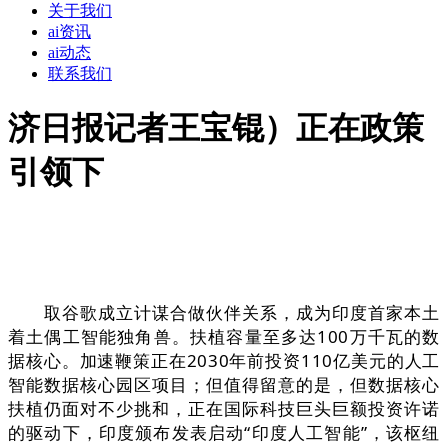
关于我们
ai资讯
ai动态
联系我们
济日报记者王宝锟）正在政策
引领下
取谷歌成立计谋合做伙伴关系，成为印度首家本土
着土偶工智能独角兽。扶植容量至多达100万千瓦的数
据核心。加速鞭策正在2030年前投资110亿美元的人工
智能数据核心园区项目；但值得留意的是，但数据核心
扶植仍面对不少挑和，正在国际科技巨头巨额投资许诺
的驱动下，印度颁布发表启动“印度人工智能”，该枢纽