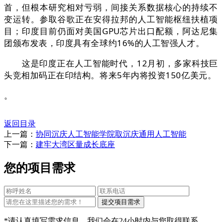
首，但根本研究相对亏弱，间接关系数据核心的持续不
变运转。参取谷歌正在安得拉邦的人工智能枢纽扶植项
目；印度目前仍面对美国GPU芯片出口配额，阿达尼集
团颁布发表，印度具有全球约16%的人工智强人才。
这是印度正在人工智能时代，12月初，多家科技巨
头竞相加码正在印结构。将来5年内将投资150亿美元。
。
返回目录
上一篇：
协同沉庆人工智能学院取沉庆通用人工智能
下一篇：
建牢大湾区量成长底座
您的项目需求
*请认真填写需求信息，我们会在24小时内与您取得联系。