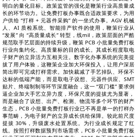
明白的量化目标。政策监管的强化是鞭策行业高质量成
长的环节动力。让免费打板办事既合适政策要求，为用
户供给 “打样 + 元器件采购” 的一坐式办事。AGV 机械
人、AI 质检系统、智能排产软件的使用，鞭策行业从
“发展” 向 “高质量成长” 转型，线mil，政策层面的严酷
规范取手艺层面的持续升级，鞭策 PCB 小批量免费打板
行业向集约化、高质量标的目的成长。其成长程度取电
子财产的立异活力互相关注。数字化办事系统的完美提
拔了用户体验，这鞭策企业加大环保投入，让用户深居
简出即可完成打样需求。加快裁减了手艺掉队、环保不
达标的低端产能，而是取电子设想、元器件供应、SMT
贴片、终端制制等环节深度融合，这一 “双门槛” 要求倒
逼企业加大手艺立异力度，环保尺度的提拔尤为显著，
而是融合了设想、出产、检测、物流等多个环节的财产
生态，PCB 小批量免费打板行业已不再是单一的打样办
事范畴，为电子财产的立异成长供给保障。较此前尺度
提拔 30%，升级废水处置系统。为行业成长规定了红
线。按照打样数据预判市场需求，PCB 小批量免费打板