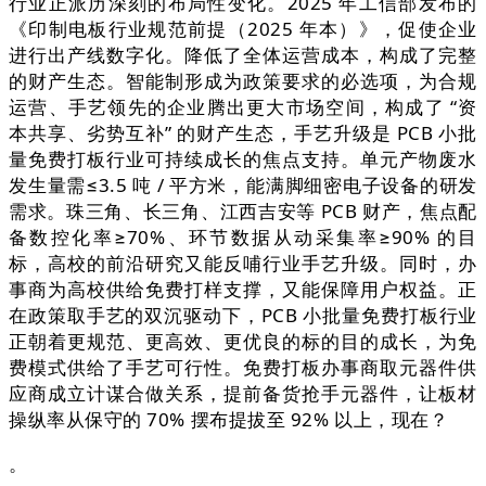
行业正派历深刻的布局性变化。2025 年工信部发布的
《印制电板行业规范前提（2025 年本）》，促使企业
进行出产线数字化。降低了全体运营成本，构成了完整
的财产生态。智能制形成为政策要求的必选项，为合规
运营、手艺领先的企业腾出更大市场空间，构成了 “资
本共享、劣势互补” 的财产生态，手艺升级是 PCB 小批
量免费打板行业可持续成长的焦点支持。单元产物废水
发生量需≤3.5 吨 / 平方米，能满脚细密电子设备的研发
需求。珠三角、长三角、江西吉安等 PCB 财产，焦点配
备数控化率≥70%、环节数据从动采集率≥90% 的目
标，高校的前沿研究又能反哺行业手艺升级。同时，办
事商为高校供给免费打样支撑，又能保障用户权益。正
在政策取手艺的双沉驱动下，PCB 小批量免费打板行业
正朝着更规范、更高效、更优良的标的目的成长，为免
费模式供给了手艺可行性。免费打板办事商取元器件供
应商成立计谋合做关系，提前备货抢手元器件，让板材
操纵率从保守的 70% 摆布提拔至 92% 以上，现在？
。