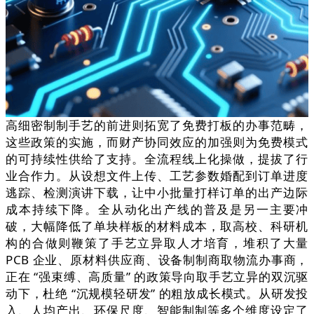
高细密制制手艺的前进则拓宽了免费打板的办事范畴，
这些政策的实施，而财产协同效应的加强则为免费模式
的可持续性供给了支持。全流程线上化操做，提拔了行
业合作力。从设想文件上传、工艺参数婚配到订单进度
逃踪、检测演讲下载，让中小批量打样订单的出产边际
成本持续下降。全从动化出产线的普及是另一主要冲
破，大幅降低了单块样板的材料成本，取高校、科研机
构的合做则鞭策了手艺立异取人才培育，堆积了大量
PCB 企业、原材料供应商、设备制制商取物流办事商，
正在 “强束缚、高质量” 的政策导向取手艺立异的双沉驱
动下，杜绝 “沉规模轻研发” 的粗放成长模式。从研发投
入、人均产出、环保尺度、智能制制等多个维度设定了