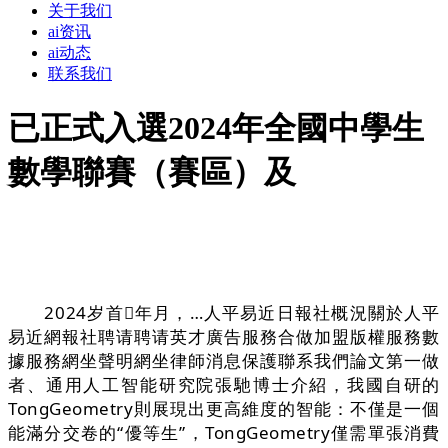
关于我们
ai资讯
ai动态
联系我们
已正式入選2024年全國中學生
數學聯賽（賽區）及
2024岁首年月，…人平易近日報社概況關於人平
易近網報社聘请聘请英才廣告服務合做加盟版權服務數
據服務網坐聲明網坐律師消息保護聯系我們論文第一做
者、通用人工智能研究院張馳博士介紹，我國自研的
TongGeometry則展現出更高維度的智能：不僅是一個
能滿分交卷的“優等生”，TongGeometry僅需單張消費