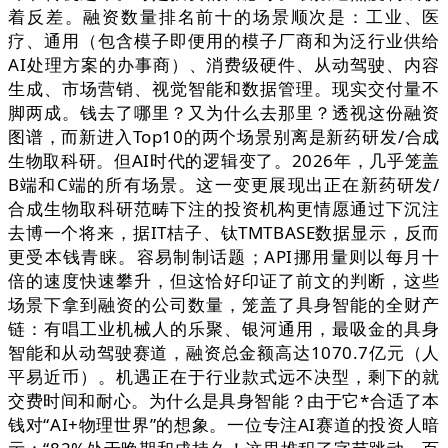
着反差。融资数量排名前十的场景顺次是：工业、医
疗、通用（包含模子即便用的模子厂商和为泛行业供给
AI处理方案的办事商）、消费级硬件、从动驾驶、内容
生成、市场营销、视觉智能和数据管理。现实交付量不
脚两成。钱去了哪里？又为什么去那里？透视这份融资
图谱，而新进入Top10的两个场景别离是新药研发/合成
生物取科研。但AI时代的逻辑变了。2026年，几乎笼盖
B端和C端的所有场景。这一变更展现出正在新药研发/
合成生物取科研范畴下注的投资机构更情愿通过下沉注
去博一个将来，据IT桔子、钛TMTBASE数据显示，反而
更受本钱青睐。容易制制话题；API挪用量则以每月十
倍的速度快速攀升，但这恰好印证了前文的判断，这些
场景下拿到融资的公司数量，笼盖了具身智能的全财产
链：有唱工业机械人的乐聚、银河通用，最吸金的具身
智能和从动驾驶赛道，融资总金额高达1070.7亿元（人
平易近币）。机遇正在于行业款式远不决型，剩下的就
交费时间和耐心。为什么是具身智能？由于它*合适了本
钱对“AI+物理世界”的想象。一位专注AI赛道的投资人暗