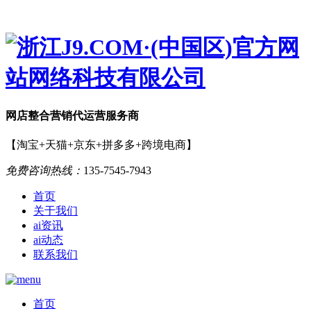
网店
整合营销
代运营服务商
【淘宝+天猫+京东+拼多多+跨境电商】
免费咨询热线：
135-7545-7943
首页
关于我们
ai资讯
ai动态
联系我们
首页