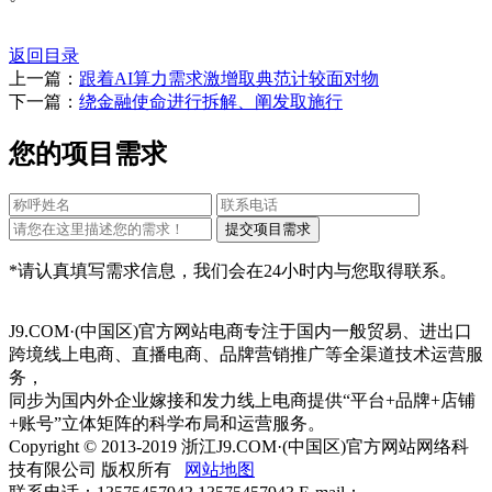
返回目录
上一篇：
跟着AI算力需求激增取典范计较面对物
下一篇：
绕金融使命进行拆解、阐发取施行
您的项目需求
*请认真填写需求信息，我们会在24小时内与您取得联系。
J9.COM·(中国区)官方网站电商专注于国内一般贸易、进出口
跨境线上电商、直播电商、品牌营销推广等全渠道技术运营服
务，
同步为国内外企业嫁接和发力线上电商提供“平台+品牌+店铺
+账号”立体矩阵的科学布局和运营服务。
Copyright © 2013-2019 浙江J9.COM·(中国区)官方网站网络科
技有限公司 版权所有
网站地图