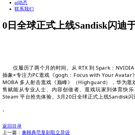
ai动态
联系我们
0日全球正式上线Sandisk闪
仅履历了两个月的时间。从 RTX 到 Spark：NVID
抽象×专注力PC逛戏《gogh：Focus with Your A
MOBA 多人射击逛戏《巅峰》（Highguard），华为逛
售赋能从专业人士、内容创做者、逛戏玩家到体育快乐
Steam 平台抢先体验。3月20日全球正式上线Sandi
。
返回目录
上一篇：
兼顾典范复刻取立异设