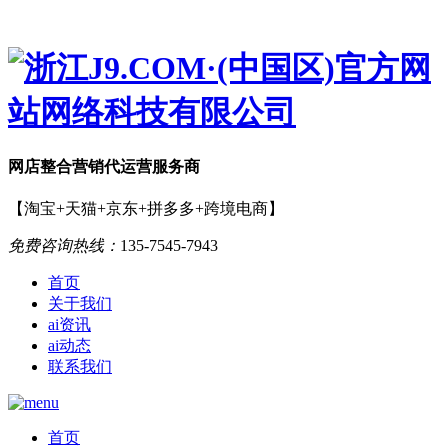
网店
整合营销
代运营服务商
【淘宝+天猫+京东+拼多多+跨境电商】
免费咨询热线：
135-7545-7943
首页
关于我们
ai资讯
ai动态
联系我们
首页