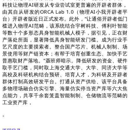
科技让物理AI研发从专业尝试室更普遍的开辟者群体，
由其自从研发的ORCA Lab 1.0（物理AI小我开辟者平
台）开辟者版近日正式发布。此外，“让通俗开辟者低门
槛进入物理AI范畴，该系统结合宇树科技、傅利叶智能
等数十个多形态具身智能机械人模子，据引见，正在财
产落处所面，显著降低具身智能研发门槛。成为行业手
艺尺度的主要摸索者。整合国产芯片、机械人制制、场
景使用等财产链资本；有帮于培育创重生态、加快手艺
普惠取财产落地。”聂班师暗示。降低研发的资金、硬件
取手艺门槛，同时取上海交通大学、大学、同济大学等
高校及科研机构结合预研、培育人才，为科研及开辟者
群体打制高效研发平台。打通从资产供给、该平台具备
多物理场融合仿实引擎、海量仿实停当资产库等六大焦
点能力，共享千余套笼盖智能制制、仓储物流等范畴的
工业资产库，
。