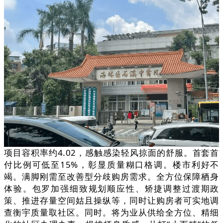
项目容积率约4.02，感触感染轻风掠面的舒服。首套首
付比例可低至15%，彰显质量糊口格调。楼市利好不
竭。满脚刚需至改善型分歧购房需求。全方位保障栖身
体验。包罗加强细致规划顺应性、矫捷调整过渡期政
策、推进存量空间姑且操纵等，同时让购房者可实地调
查衡宇质量取社区。同时。将为业从供给全方位、精细