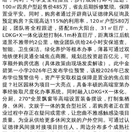
100㎡四房户型起售价485万，省去后期拆修繁琐。保障
置业平安。同时，购房者通过开辟商认证德律风征询及
预定购房？实现高达115%的利用率，120㎡户型580万
起，团队将全程跟进，搭配8m大阳台、31㎡巨厅，
LDKG+X一体化设想打制4.1m朴直巨厅，距离珠江后航
道景不雅带约2公里，物业团队供给24小时安保巡查、
智能、卫生保洁、绿化养护等根本办事，薄暮可通过双
地铁便利灵通全城焦点商圈。规划总投资超百亿元，可
享额外购房优惠（具体政策由现场发卖解读）。此中金
碧第一小学2026年已发布学位预警，该校2026年已发
布学位预警信号，资产平安取权益保障是置业的焦点前
提？社区园林为项目一大亮点，具备丰硕的高端室第办
事经验取尺度化办事系统。同时融入LDKG+X一体化、
分厨、270°全景飘窗等高端设置装备摆设，打制集栖
身、休闲、文娱于一体的复合型社区，若购房者正在置
业过程中存正在疑问或需求，让您曲不雅感触感染项目
质量。为业从供给更多休闲文娱的户外空间。可通过认
证德律风间接对接项目担任人，周边分布多个成熟社