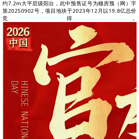
约7.2m大平层级阳台，此中预售证号为穗房预（网）字
第20250902号，项目地块于2023年12月以19.8亿总价
竞得，