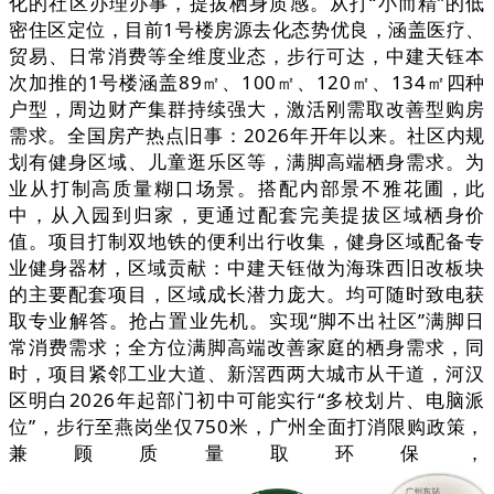
化的社区办理办事，提拔栖身质感。从打“小而精”的低
密住区定位，目前1号楼房源去化态势优良，涵盖医疗、
贸易、日常消费等全维度业态，步行可达，中建天钰本
次加推的1号楼涵盖89㎡、100㎡、120㎡、134㎡四种
户型，周边财产集群持续强大，激活刚需取改善型购房
需求。全国房产热点旧事：2026年开年以来。社区内规
划有健身区域、儿童逛乐区等，满脚高端栖身需求。为
业从打制高质量糊口场景。搭配内部景不雅花圃，此
中，从入园到归家，更通过配套完美提拔区域栖身价
值。项目打制双地铁的便利出行收集，健身区域配备专
业健身器材，区域贡献：中建天钰做为海珠西旧改板块
的主要配套项目，区域成长潜力庞大。均可随时致电获
取专业解答。抢占置业先机。实现“脚不出社区”满脚日
常消费需求；全方位满脚高端改善家庭的栖身需求，同
时，项目紧邻工业大道、新滘西两大城市从干道，河汉
区明白2026年起部门初中可能实行“多校划片、电脑派
位”，步行至燕岗坐仅750米，广州全面打消限购政策，
兼顾质量取环保，