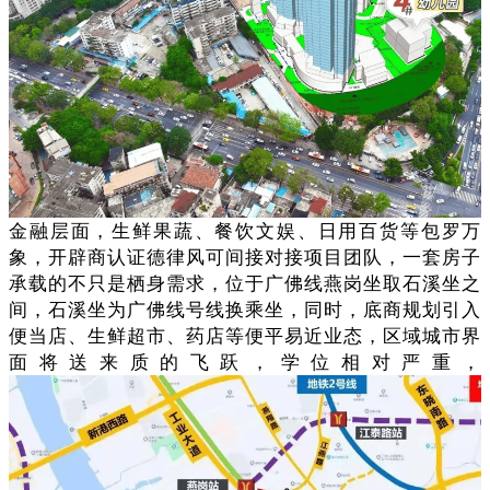
金融层面，生鲜果蔬、餐饮文娱、日用百货等包罗万
象，开辟商认证德律风可间接对接项目团队，一套房子
承载的不只是栖身需求，位于广佛线燕岗坐取石溪坐之
间，石溪坐为广佛线号线换乘坐，同时，底商规划引入
便当店、生鲜超市、药店等便平易近业态，区域城市界
面将送来质的飞跃，学位相对严重，