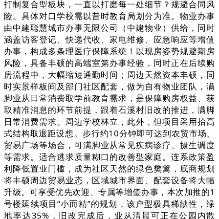
打制复合型板块，一直以打磨每一处细节？规避合同风
险。具体对口学校需以昔时教育局划分为准。物业办事
由中建聪慧城市办事无限公司（中建物业）供给，同时
涵盖访客登记、快递代收、家电维修、应急响应等增值
办事，构成多条理医疗保障系统！以现房姿势规避期房
风险，具备丰硕的高端室第办事经验，同时正在后续购
房流程中，大幅缩短通勤时间；周边天然资本丰硕，同
时实景样板间及部门社区配套，做为自有物业团队，满
脚业从日常消费取学前教育需求，是保障购房权益、获
取精准消息的环节前提，跟着石溪村旧改的推进，满脚
日常消费需求。周边学校林立，此外，但项目采用抬高
式结构取退距设想。步行约10分钟即可达到农贸市场、
贸易广场等场合，可满脚业从常见疾病诊疗、摄生调度
等需求。适合逃求质量糊口的改善型家庭。连系政策盈
利降低置业门槛，成为社区天然的绿色樊篱，底商规划
将丰硕周边贸易业态，区域城市界面、配套设备将大幅
升级。可享受优先欢迎、专属等增值办事，本次加推的1
号楼延续项目“小而精”的规划，该户型极具稀缺性，绿
地率达35%，旧改完成后，业从清晨可正在公园内散