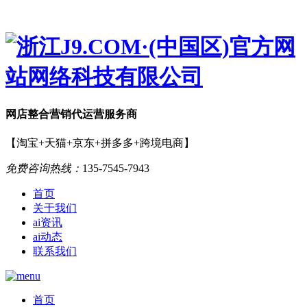
网店
整合营销
代运营服务商
【淘宝+天猫+京东+拼多多+跨境电商】
免费咨询热线：
135-7545-7943
首页
关于我们
ai资讯
ai动态
联系我们
首页