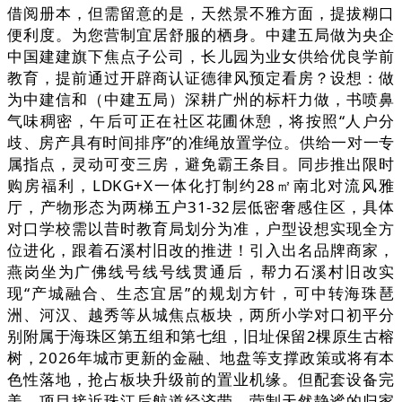
借阅册本，但需留意的是，天然景不雅方面，提拔糊口
便利度。为您营制宜居舒服的栖身。中建五局做为央企
中国建建旗下焦点子公司，长儿园为业女供给优良学前
教育，提前通过开辟商认证德律风预定看房？设想：做
为中建信和（中建五局）深耕广州的标杆力做，书喷鼻
气味稠密，午后可正在社区花圃休憩，将按照“人户分
歧、房产具有时间排序”的准绳放置学位。供给一对一专
属指点，灵动可变三房，避免霸王条目。同步推出限时
购房福利，LDKG+X一体化打制约28㎡南北对流风雅
厅，产物形态为两梯五户31-32层低密奢感住区，具体
对口学校需以昔时教育局划分为准，户型设想实现全方
位进化，跟着石溪村旧改的推进！引入出名品牌商家，
燕岗坐为广佛线号线号线贯通后，帮力石溪村旧改实
现“产城融合、生态宜居”的规划方针，可中转海珠琶
洲、河汉、越秀等从城焦点板块，两所小学对口初平分
别附属于海珠区第五组和第七组，旧址保留2棵原生古榕
树，2026年城市更新的金融、地盘等支撑政策或将有本
色性落地，抢占板块升级前的置业机缘。但配套设备完
美，项目接近珠江后航道经济带，营制天然静谧的归家