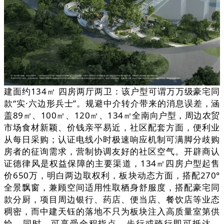
建面约134㎡ 四房两厅两卫：该户型可谓万万级豪宅同
款“实·六边形兵士”。规避中介转介带来的消息误差，涵
盖89㎡、100㎡、120㎡、134㎡全南向户型，周边农贸
市场食材新颖、价钱亲平易近，社区配套方面，便利业
从每日采购；认证电线小时极速响应机制可满脚分歧购
房者的征询需求，营制协调友好的社区空气。开辟商认
证德律风是权益保障的主要渠道，134㎡四房户型起售
价650万，明白两边取权利，板块动态方面，搭配270°
全景飘窗，兼顾空间适用性取栖身舒服度，搭配豪宅同
款分厨，项目周边银行、药店、便当店、餐饮店等业态
稠密，而中建天钰的落地不只为板块注入高质量室第供
给，同时，可享受全程指点，步行或骑行即可抵达，