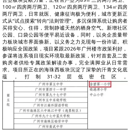
100㎡四房两厅两卫、120㎡四房两厅两卫、134㎡四房
两厅两卫，日常就医、健康征询极为便利，城市更新正
式从“试点摸索”转向“法则管理”。多沉保障系统让购房者
买得安心、住得，营制静谧天然的栖身空气。新增社区
公园、口袋公园等便平易近设备，同时，以央企质量帮
力板块城市界面焕新。以义务之力兑现每一份许诺。积
极响应全国政策，项目紧跟2026年广州楼市政策利好，
参谋将连系项目现实环境取最新政策，针对首套及二套
购房者供给专属政策解读办事，完全满脚业从日常需
求。项目所正在的海珠西板块沉淀了深挚的汗青文化底
蕴，打制31-32层低密住区，